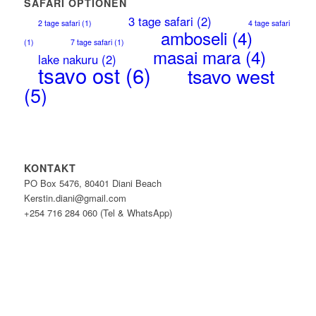
SAFARI OPTIONEN
3 tage safari
(2)
2 tage safari
(1)
4 tage safari
amboseli
(4)
(1)
7 tage safari
(1)
masai mara
(4)
lake nakuru
(2)
tsavo ost
(6)
tsavo west
(5)
KONTAKT
PO Box 5476, 80401 Diani Beach
Kerstin.diani@gmail.com
+254 716 284 060 (Tel & WhatsApp)