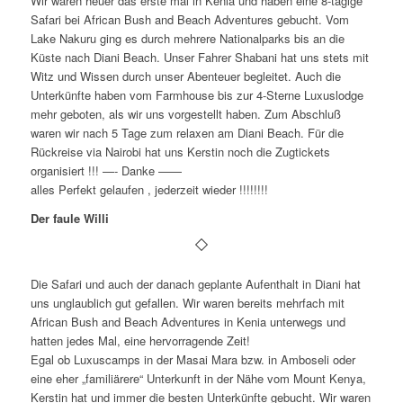
Wir waren heuer das erste mal in Kenia und haben eine 8-tägige
Safari bei African Bush and Beach Adventures gebucht. Vom
Lake Nakuru ging es durch mehrere Nationalparks bis an die
Küste nach Diani Beach. Unser Fahrer Shabani hat uns stets mit
Witz und Wissen durch unser Abenteuer begleitet. Auch die
Unterkünfte haben vom Farmhouse bis zur 4-Sterne Luxuslodge
mehr geboten, als wir uns vorgestellt haben. Zum Abschluß
waren wir nach 5 Tage zum relaxen am Diani Beach. Für die
Rückreise via Nairobi hat uns Kerstin noch die Zugtickets
organisiert !!! —- Danke ——
alles Perfekt gelaufen , jederzeit wieder !!!!!!!!
Der faule Willi
Die Safari und auch der danach geplante Aufenthalt in Diani hat
uns unglaublich gut gefallen. Wir waren bereits mehrfach mit
African Bush and Beach Adventures in Kenia unterwegs und
hatten jedes Mal, eine hervorragende Zeit!
Egal ob Luxuscamps in der Masai Mara bzw. in Amboseli oder
eine eher „familiärere“ Unterkunft in der Nähe vom Mount Kenya,
Kerstin hat und immer die besten Unterkünfte gebucht. Wir waren