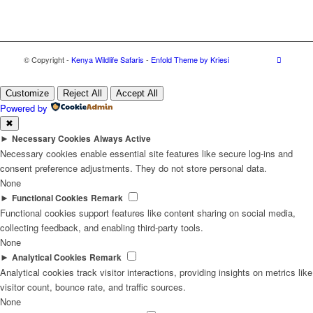
© Copyright -
Kenya Wildlife Safaris
-
Enfold Theme by Kriesi
Customize
Reject All
Accept All
Powered by
✖
►
Necessary Cookies
Always Active
Necessary cookies enable essential site features like secure log-ins and
consent preference adjustments. They do not store personal data.
None
►
Functional Cookies
Remark
Functional cookies support features like content sharing on social media,
collecting feedback, and enabling third-party tools.
None
►
Analytical Cookies
Remark
Analytical cookies track visitor interactions, providing insights on metrics like
visitor count, bounce rate, and traffic sources.
None