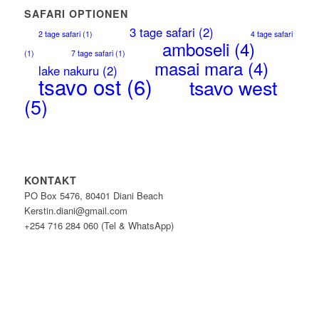
SAFARI OPTIONEN
3 tage safari
(2)
2 tage safari
(1)
4 tage safari
amboseli
(4)
(1)
7 tage safari
(1)
masai mara
(4)
lake nakuru
(2)
tsavo ost
(6)
tsavo west
(5)
KONTAKT
PO Box 5476, 80401 Diani Beach
Kerstin.diani@gmail.com
+254 716 284 060 (Tel & WhatsApp)