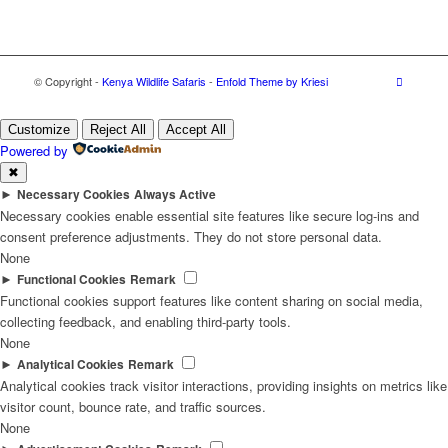
© Copyright -
Kenya Wildlife Safaris
-
Enfold Theme by Kriesi
Customize
Reject All
Accept All
Powered by
✖
►
Necessary Cookies
Always Active
Necessary cookies enable essential site features like secure log-ins and
consent preference adjustments. They do not store personal data.
None
►
Functional Cookies
Remark
Functional cookies support features like content sharing on social media,
collecting feedback, and enabling third-party tools.
None
►
Analytical Cookies
Remark
Analytical cookies track visitor interactions, providing insights on metrics like
visitor count, bounce rate, and traffic sources.
None