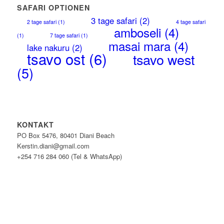
SAFARI OPTIONEN
3 tage safari
(2)
2 tage safari
(1)
4 tage safari
amboseli
(4)
(1)
7 tage safari
(1)
masai mara
(4)
lake nakuru
(2)
tsavo ost
(6)
tsavo west
(5)
KONTAKT
PO Box 5476, 80401 Diani Beach
Kerstin.diani@gmail.com
+254 716 284 060 (Tel & WhatsApp)