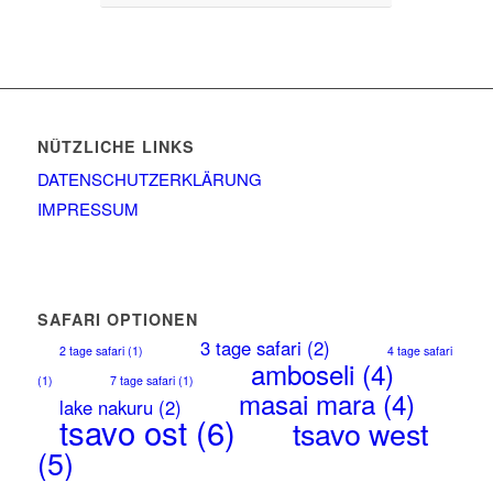
NÜTZLICHE LINKS
DATENSCHUTZERKLÄRUNG
IMPRESSUM
SAFARI OPTIONEN
3 tage safari
(2)
2 tage safari
(1)
4 tage safari
amboseli
(4)
(1)
7 tage safari
(1)
masai mara
(4)
lake nakuru
(2)
tsavo ost
(6)
tsavo west
(5)